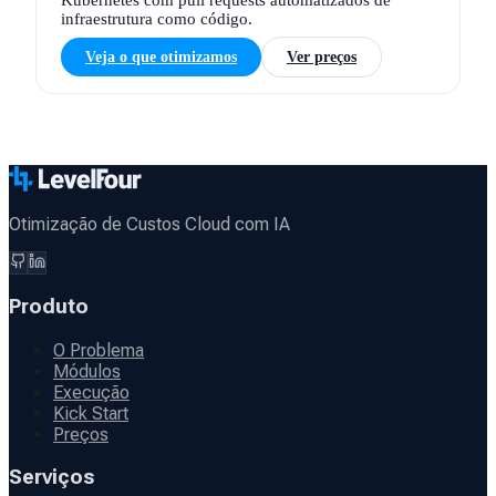
Kubernetes com pull requests automatizados de
infraestrutura como código.
Veja o que otimizamos
Ver preços
Otimização de Custos Cloud com IA
Produto
O Problema
Módulos
Execução
Kick Start
Preços
Serviços