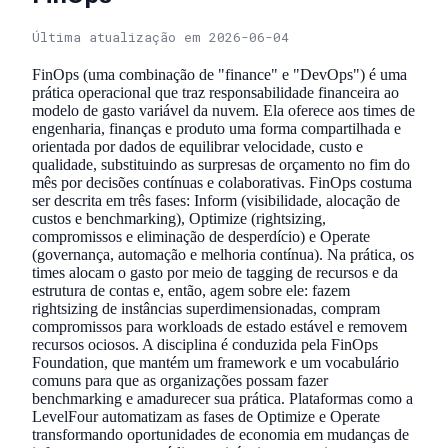
Última atualização em 2026-06-04
FinOps (uma combinação de "finance" e "DevOps") é uma
prática operacional que traz responsabilidade financeira ao
modelo de gasto variável da nuvem. Ela oferece aos times de
engenharia, finanças e produto uma forma compartilhada e
orientada por dados de equilibrar velocidade, custo e
qualidade, substituindo as surpresas de orçamento no fim do
mês por decisões contínuas e colaborativas. FinOps costuma
ser descrita em três fases: Inform (visibilidade, alocação de
custos e benchmarking), Optimize (rightsizing,
compromissos e eliminação de desperdício) e Operate
(governança, automação e melhoria contínua). Na prática, os
times alocam o gasto por meio de tagging de recursos e da
estrutura de contas e, então, agem sobre ele: fazem
rightsizing de instâncias superdimensionadas, compram
compromissos para workloads de estado estável e removem
recursos ociosos. A disciplina é conduzida pela FinOps
Foundation, que mantém um framework e um vocabulário
comuns para que as organizações possam fazer
benchmarking e amadurecer sua prática. Plataformas como a
LevelFour automatizam as fases de Optimize e Operate
transformando oportunidades de economia em mudanças de