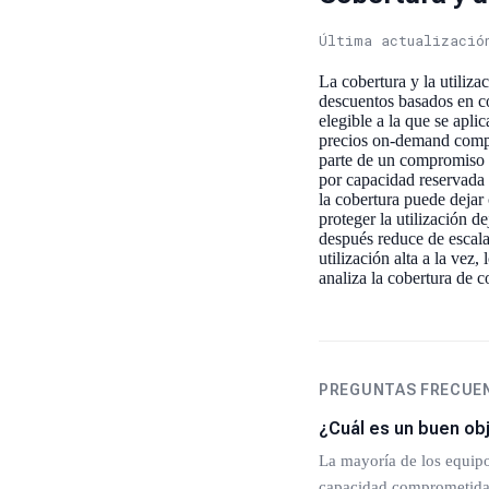
Última actualizació
La cobertura y la utiliz
descuentos basados en co
elegible a la que se apl
precios on-demand comple
parte de un compromiso 
por capacidad reservada 
la cobertura puede deja
proteger la utilización 
después reduce de escala 
utilización alta a la vez
analiza la cobertura de 
PREGUNTAS FRECUE
¿Cuál es un buen ob
La mayoría de los equipo
capacidad comprometida n