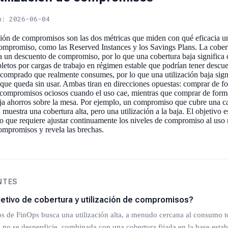
n: 2026-06-04
ación de compromisos son las dos métricas que miden con qué eficacia u
mpromiso, como las Reserved Instances y los Savings Plans. La cobertu
ica un descuento de compromiso, por lo que una cobertura baja significa
tos por cargas de trabajo en régimen estable que podrían tener descuen
comprado que realmente consumes, por lo que una utilización baja sign
que queda sin usar. Ambas tiran en direcciones opuestas: comprar de fo
r compromisos ociosos cuando el uso cae, mientras que comprar de for
deja ahorros sobre la mesa. Por ejemplo, un compromiso que cubre una c
muestra una cobertura alta, pero una utilización a la baja. El objetivo es
, lo que requiere ajustar continuamente los niveles de compromiso al uso
compromisos y revela las brechas.
NTES
jetivo de cobertura y utilización de compromisos?
s de FinOps busca una utilización alta, a menudo cercana al consumo to
o se desperdicie, combinada con una cobertura fijada en la base estab