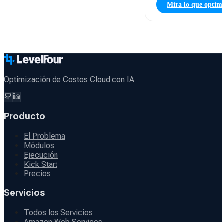
Mira lo que opti
Optimización de Costos Cloud con IA
Producto
El Problema
Módulos
Ejecución
Kick Start
Precios
Servicios
Todos los Servicios
Amazon Web Services