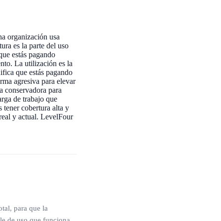
na organización usa
ra es la parte del uso
 que estás pagando
to. La utilización es la
ifica que estás pagando
rma agresiva para elevar
ma conservadora para
arga de trabajo que
 tener cobertura alta y
 real y actual. LevelFour
tal, para que la
le de uso que funciona