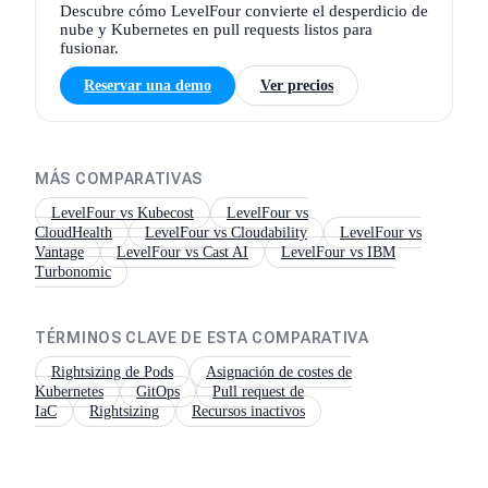
Descubre cómo LevelFour convierte el desperdicio de
nube y Kubernetes en pull requests listos para
fusionar.
Reservar una demo
Ver precios
MÁS COMPARATIVAS
LevelFour vs
Kubecost
LevelFour vs
CloudHealth
LevelFour vs
Cloudability
LevelFour vs
Vantage
LevelFour vs
Cast AI
LevelFour vs
IBM
Turbonomic
TÉRMINOS CLAVE DE ESTA COMPARATIVA
Rightsizing de Pods
Asignación de costes de
Kubernetes
GitOps
Pull request de
IaC
Rightsizing
Recursos inactivos