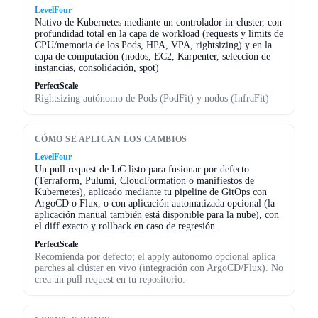
LevelFour
Nativo de Kubernetes mediante un controlador in-cluster, con
profundidad total en la capa de workload (requests y limits de
CPU/memoria de los Pods, HPA, VPA, rightsizing) y en la
capa de computación (nodos, EC2, Karpenter, selección de
instancias, consolidación, spot)
PerfectScale
Rightsizing autónomo de Pods (PodFit) y nodos (InfraFit)
CÓMO SE APLICAN LOS CAMBIOS
LevelFour
Un pull request de IaC listo para fusionar por defecto
(Terraform, Pulumi, CloudFormation o manifiestos de
Kubernetes), aplicado mediante tu pipeline de GitOps con
ArgoCD o Flux, o con aplicación automatizada opcional (la
aplicación manual también está disponible para la nube), con
el diff exacto y rollback en caso de regresión.
PerfectScale
Recomienda por defecto; el apply autónomo opcional aplica
parches al clúster en vivo (integración con ArgoCD/Flux). No
crea un pull request en tu repositorio.