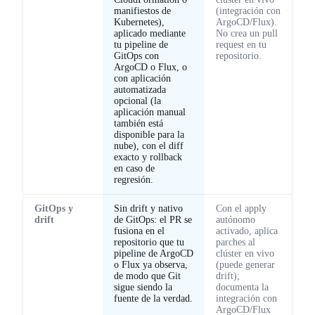
manifiestos de
(integración con
Kubernetes),
ArgoCD/Flux).
aplicado mediante
No crea un pull
tu pipeline de
request en tu
GitOps con
repositorio.
ArgoCD o Flux, o
con aplicación
automatizada
opcional (la
aplicación manual
también está
disponible para la
nube), con el diff
exacto y rollback
en caso de
regresión.
GitOps y
Sin drift y nativo
Con el apply
drift
de GitOps: el PR se
autónomo
fusiona en el
activado, aplica
repositorio que tu
parches al
pipeline de ArgoCD
clúster en vivo
o Flux ya observa,
(puede generar
de modo que Git
drift);
sigue siendo la
documenta la
fuente de la verdad.
integración con
ArgoCD/Flux