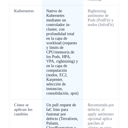
Kubernetes
Nativo de
Rightsizing
Kubernetes
autónomo de
mediante un
Pods (PodFit) y
controlador in-
nodos (InfraFit)
cluster, con
profundidad total
en la capa de
workload (requests
y limits de
CPU/memoria de
los Pods, HPA,
VPA, rightsizing) y
en la capa de
computación
(nodos, EC2,
Karpenter,
selección de
instancias,
consolidación, spot)
Cómo se
Un pull request de
Recomienda por
aplican los
IaC listo para
defecto; el
cambios
fusionar por
apply autónomo
defecto (Terraform,
opcional aplica
Pulumi,
parches al
CloudFormation o
clúster en vivo