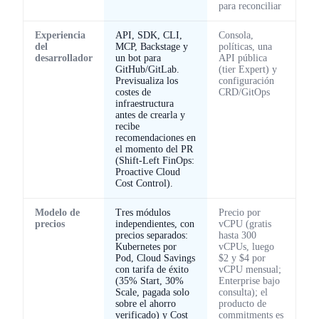
para reconciliar
Experiencia
API, SDK, CLI,
Consola,
del
MCP, Backstage y
políticas, una
desarrollador
un bot para
API pública
GitHub/GitLab.
(tier Expert) y
Previsualiza los
configuración
costes de
CRD/GitOps
infraestructura
antes de crearla y
recibe
recomendaciones en
el momento del PR
(Shift-Left FinOps:
Proactive Cloud
Cost Control).
Modelo de
Tres módulos
Precio por
precios
independientes, con
vCPU (gratis
precios separados:
hasta 300
Kubernetes por
vCPUs, luego
Pod, Cloud Savings
$2 y $4 por
con tarifa de éxito
vCPU mensual;
(35% Start, 30%
Enterprise bajo
Scale, pagada solo
consulta); el
sobre el ahorro
producto de
verificado) y Cost
commitments es